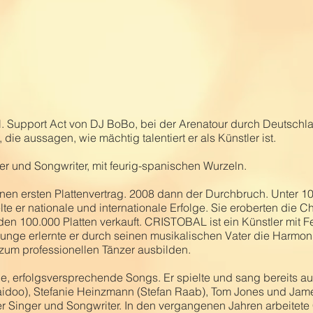
l. Support Act von DJ BoBo, bei der Arenatour durch Deutschla
die aussagen, wie mächtig talentiert er als Künstler ist.
 und Songwriter, mit feurig-spanischen Wurzeln.
seinen ersten Plattenvertrag. 2008 dann der Durchbruch. Unter 1
 er nationale und internationale Erfolge. Sie eroberten die C
den 100.000 Platten verkauft. CRISTOBAL ist ein Künstler mit 
Junge erlernte er durch seinen musikalischen Vater die Harmo
 zum professionellen Tänzer ausbilden.
 erfolgsversprechende Songs. Er spielte und sang bereits au
idoo), Stefanie Heinzmann (Stefan Raab), Tom Jones und Jam
gter Singer und Songwriter. In den vergangenen Jahren arbeite