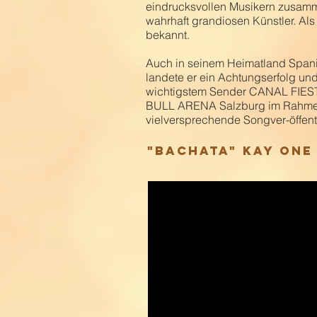
eindrucksvollen Musikern zusamme
wahrhaft grandiosen Künstler. Als
bekannt.
Auch in seinem Heimatland Spanien
landete er ein Achtungserfolg und
wichtigstem Sender CANAL FIESTA 
BULL ARENA Salzburg im Rahmen d
vielversprechende Songver-öffent
"BACHATA" KAY ONE