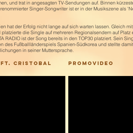
n, und trat in angesagten TV-Sendungen auf. Binnen kürzester
 renommierter Singer-Songwriter ist er in der Musikszene als '
 hat der Erfolg nicht lange auf sich warten lassen. Gleich mit
 platzierte die Single auf mehreren Regionalsendern auf Platz 
RADIO ist der Song bereits in den TOP30 platziert. Sein Singl
es Fußballländerspiels Spanien-Südkorea und stellte damit
lichungen in seiner Muttersprache.
 fT. CRISTOBAL
Promovideo